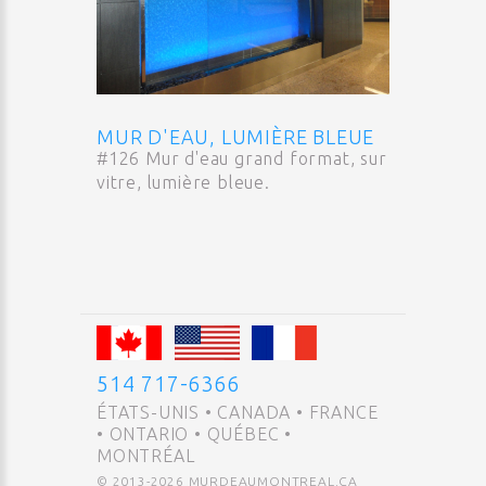
MUR D'EAU, LUMIÈRE BLEUE
#126 Mur d'eau grand format, sur
vitre, lumière bleue.
514 717-6366
ÉTATS-UNIS • CANADA • FRANCE
• ONTARIO • QUÉBEC •
MONTRÉAL
© 2013-
2026
MURDEAUMONTREAL.CA